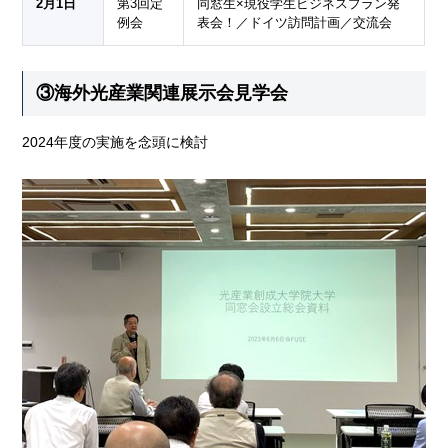
2月1日
第3回定
同窓生×現役学生ビジネスプラン発
例会
表会！／ドイツ訪問計画／交流会
③海外光産業関連展示会見学会
2024年度の実施を念頭に検討