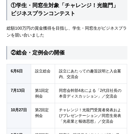
①学生・同窓生対象「チャレンジ！光龍門」
ビジネスプランコンテスト
総額100万円の賞金獲得を目指し、学生・同窓生がビジネスプラ
ンを競い合いました
②総会・定例会の開催
6月6日
設立総会
設立にあたっての趣旨説明と入会案
内、交流会
7月13日
第1回定
同窓会幹部4名による「2代目社長の
例会
本音ディスカッション」／交流会
10月27日
第2回定
チャレンジ！光龍門受賞者発表およ
例会
びプレゼンテーション／同窓生発表
「光産業と報徳思想」／交流会