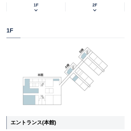
1F
2F
1F
エントランス(本館)