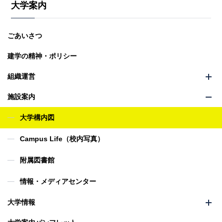
大学案内
ごあいさつ
建学の精神・ポリシー
組織運営
メ
施設案内
ニ
メ
ュ
大学構内図
ニ
ー
ュ
を
Campus Life（校内写真）
ー
開
を
閉
附属図書館
開
閉
情報・メディアセンター
大学情報
メ