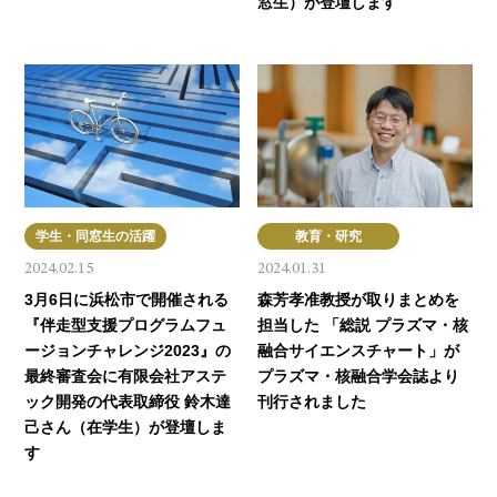
窓生）が登壇します
学生・同窓生の活躍
教育・研究
2024.02.15
2024.01.31
3月6日に浜松市で開催される
森芳孝准教授が取りまとめを
『伴走型支援プログラムフュ
担当した 「総説 プラズマ・核
ージョンチャレンジ2023』の
融合サイエンスチャート」が
最終審査会に有限会社アステ
プラズマ・核融合学会誌より
ック開発の代表取締役 鈴木達
刊行されました
己さん（在学生）が登壇しま
す