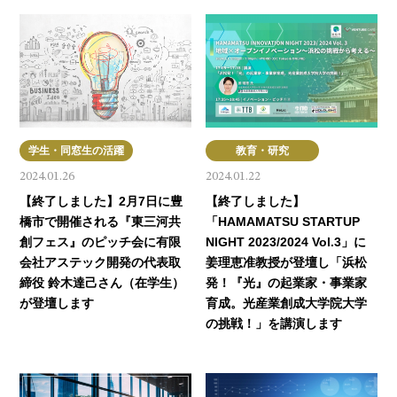
学生・同窓生の活躍
教育・研究
2024.01.26
2024.01.22
【終了しました】2月7日に豊
【終了しました】
橋市で開催される『東三河共
「HAMAMATSU STARTUP
創フェス』のピッチ会に有限
NIGHT 2023/2024 Vol.3」に
会社アステック開発の代表取
姜理恵准教授が登壇し「浜松
締役 鈴木達己さん（在学生）
発！『光』の起業家・事業家
が登壇します
育成。光産業創成大学院大学
の挑戦！」を講演します