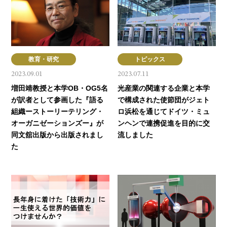
教育・研究
トピックス
2023.09.01
2023.07.11
増田靖教授と本学OB・OG5名
光産業の関連する企業と本学
が訳者として参画した『語る
で構成された使節団がジェト
組織ーストーリーテリング・
ロ浜松を通じてドイツ・ミュ
オーガニゼーションズー』が
ンヘンで連携促進を目的に交
同文舘出版から出版されまし
流しました
た