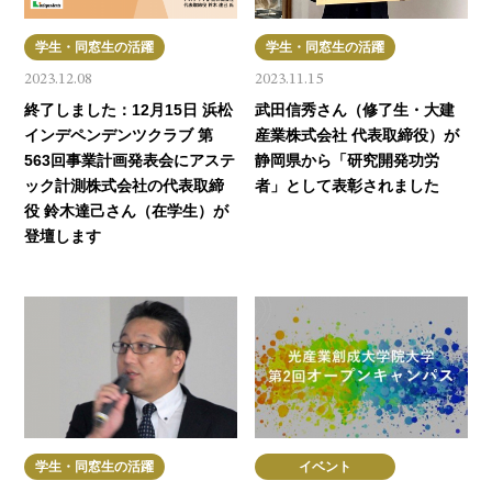
学生・同窓生の活躍
学生・同窓生の活躍
2023.12.08
2023.11.15
終了しました：12月15日 浜松
武田信秀さん（修了生・大建
インデペンデンツクラブ 第
産業株式会社 代表取締役）が
563回事業計画発表会にアステ
静岡県から「研究開発功労
ック計測株式会社の代表取締
者」として表彰されました
役 鈴木達己さん（在学生）が
登壇します
学生・同窓生の活躍
イベント