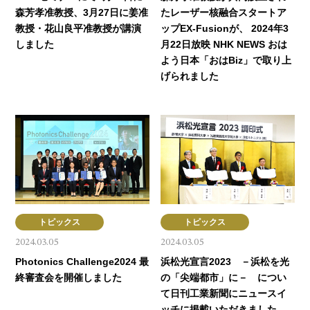
森芳孝准教授、3月27日に姜准
たレーザー核融合スタートア
教授・花山良平准教授が講演
ップEX-Fusionが、 2024年3
しました
月22日放映 NHK NEWS おは
よう日本「おはBiz」で取り上
げられました
トピックス
トピックス
2024.03.05
2024.03.05
Photonics Challenge2024 最
浜松光宣言2023 －浜松を光
終審査会を開催しました
の「尖端都市」に－ につい
て日刊工業新聞にニュースイ
ッチに掲載いただきました