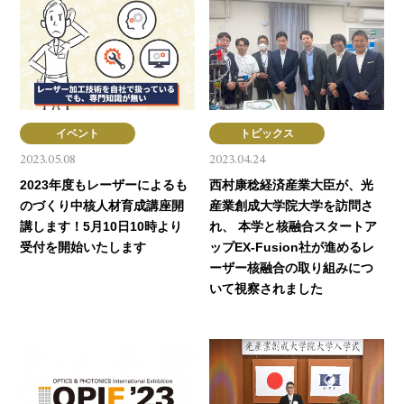
イベント
トピックス
2023.05.08
2023.04.24
2023年度もレーザーによるも
西村康稔経済産業大臣が、光
のづくり中核人材育成講座開
産業創成大学院大学を訪問さ
講します！5月10日10時より
れ、 本学と核融合スタートア
受付を開始いたします
ップEX-Fusion社が進めるレ
ーザー核融合の取り組みにつ
いて視察されました