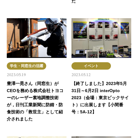
た
学生・同窓生の活躍
イベント
2023.05.19
2023.05.12
豊澤一晃さん（同窓生）が
【終了しました】2023年5月
CEOを務める株式会社トヨコ
31日～6月2日 interOpto
ーのレーザー素地調整技術
2023（会場：東京ビックサイ
が，日刊工業新聞に防錆・防
ト）に出展します【小間番
食技術の「救世主」として紹
号：5A-12】
介されました