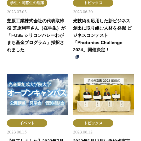
学生・同窓生の活躍
トピックス
2023.07.03
2023.06.20
芝原工業株式会社の代表取締
光技術を応用した新ビジネス
役 芝原利幸さん（在学生）が
創出に取り組む人材を発掘 ビ
「FUSE シリコンバレーわが
ジネスコンテスト
まち基金プログラム」採択さ
「Photonics Challenge
れました
2024」開催決定！
イベント
トピックス
2023.06.15
2023.06.12