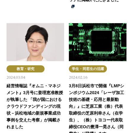
教育・研究
学生・同窓生の活躍
2024.03.04
2024.02.16
経営情報誌『オムニ・マネジ
3月8日浜松市で開催『LMPシ
メント』3月号に姜理恵准教授
ンポジウム2024「レーザ加工
が執筆した 「我が国における
技術の基礎・応用と最新動
クラウドファンディングの現
向」』に芝原工業（株）代表
状－浜松地域の新規事業成功
取締役の芝原利幸さん（在学
事例を交えた考察」が掲載さ
生）、（株）トヨコー代表取
れました
締役CEOの豊澤一晃さん（同