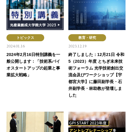
トピックス
教育・研究
2024.01.16
2023.12.19
2024年2月16日特別講義を一
終了しました：12月21日 令和
般公開します：「技術系バイ
5（2023）年度 とちぎ未来技
オスタートアップの起業と事
術フォーラム 光学技術創出交
業拡大戦略」
流会及びワークショップ【宇
都宮大学】に藤田副学長・石
井副学長・林助教が登壇しま
した