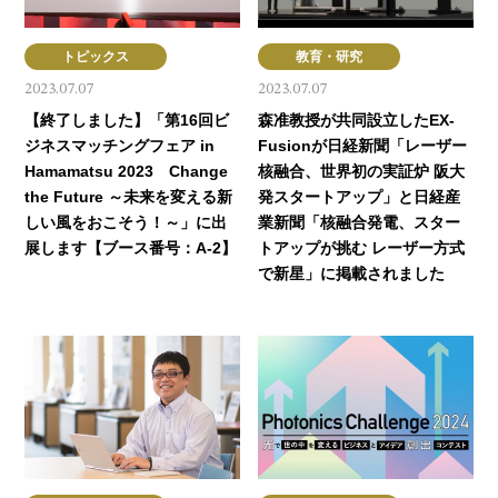
トピックス
教育・研究
2023.07.07
2023.07.07
【終了しました】「第16回ビ
森准教授が共同設立したEX-
ジネスマッチングフェア in
Fusionが日経新聞「レーザー
Hamamatsu 2023 Change
核融合、世界初の実証炉 阪大
the Future ～未来を変える新
発スタートアップ」と日経産
しい風をおこそう！～」に出
業新聞「核融合発電、スター
展します【ブース番号：A-2】
トアップが挑む レーザー方式
で新星」に掲載されました