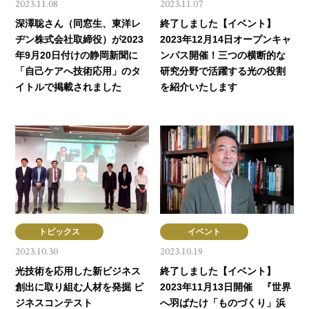
2023.11.08
2023.11.07
深澤聡さん（同窓生、東洋レ
終了しました【イベント】
ヂン株式会社取締役）が2023
2023年12月14日オープンキャ
年9月20日付けの静岡新聞に
ンパス開催！三つの横断的な
「自己ケアへ技術応用」のタ
研究分野で活躍する光の役割
イトルで掲載されました
を紹介いたします
トピックス
イベント
2023.10.30
2023.10.19
光技術を応用した新ビジネス
終了しました【イベント】
創出に取り組む人材を発掘 ビ
2023年11月13日開催 『世界
ジネスコンテスト
へ羽ばたけ「ものづくり」浜